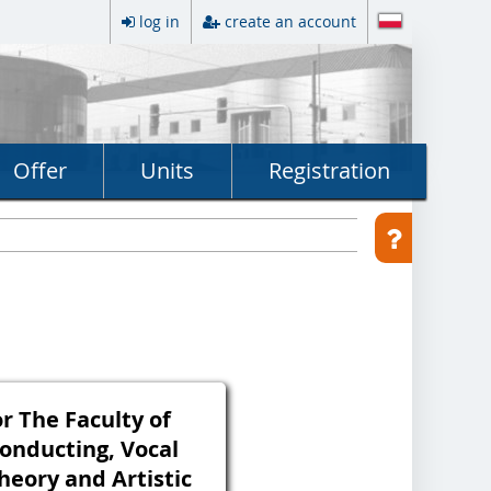
log in
create an account
Offer
Units
Registration
or The Faculty of
onducting, Vocal
heory and Artistic