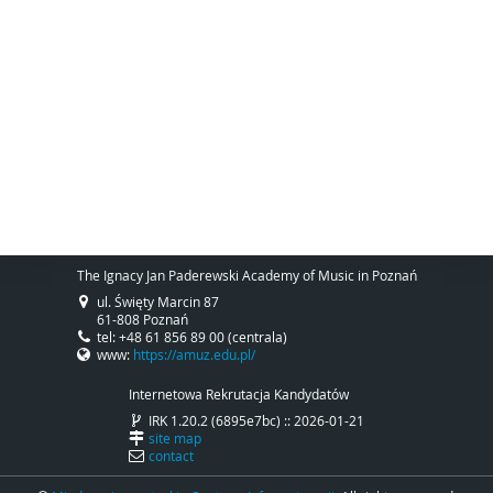
The Ignacy Jan Paderewski Academy of Music in Poznań
ul. Święty Marcin 87
61-808 Poznań
tel: +48 61 856 89 00 (centrala)
www:
https://amuz.edu.pl/
Internetowa Rekrutacja Kandydatów
IRK 1.20.2 (6895e7bc) :: 2026-01-21
site map
contact